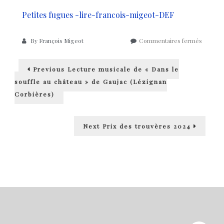
Petites fugues -lire-francois-migeot-DEF
sur
By
François Migeot
Commentaires fermés
Festival
Les
Navigation
Previous
Petites
Previous
Lecture musicale de « Dans le
post:
Fugues
de
souffle au château » de Gaujac (Lézignan
9
Corbières)
au
l’article
25
novemb
Next
2024
Next
Prix des trouvères 2024
post: