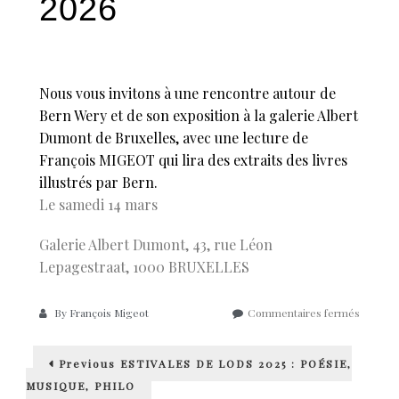
2026
Nous vous invitons à une rencontre autour de
Bern Wery et de son exposition à la galerie Albert
Dumont de Bruxelles, avec une lecture de
François MIGEOT qui lira des extraits des livres
illustrés par Bern.
Le samedi 14 mars
Galerie Albert Dumont, 43, rue Léon
Lepagestraat, 1000 BRUXELLES
sur
By
François Migeot
Commentaires fermés
Rencont
Autour
Navigation
Previous
de
Previous
ESTIVALES DE LODS 2025 : POÉSIE,
post:
Bern
de
MUSIQUE, PHILO
Wery